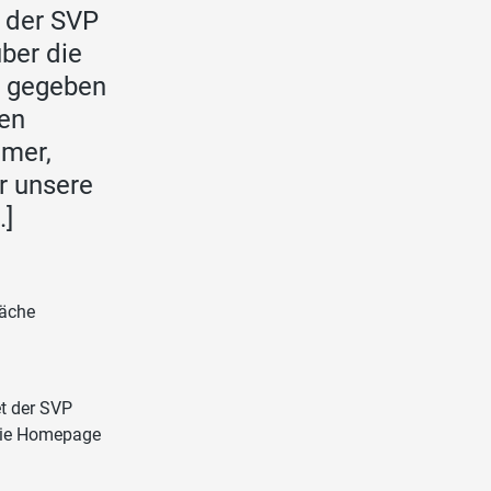
t der SVP
über die
t gegeben
den
dmer,
r unsere
…]
räche
t der SVP
 die Homepage