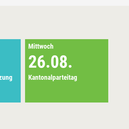
Mittwoch
Mitt
26.08.
0
tzung
Kantonalparteitag
EU-U
Info
Bezi