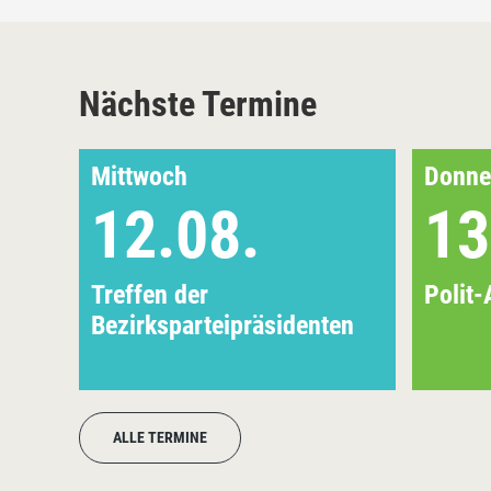
Nächste Termine
Mittwoch
Donne
12.08.
13
Treffen der
Polit-
Bezirksparteipräsidenten
ALLE TERMINE