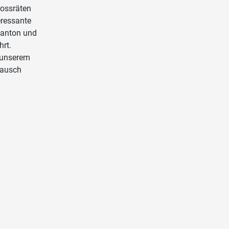
rossräten
eressante
Kanton und
rt.
n unserem
tausch