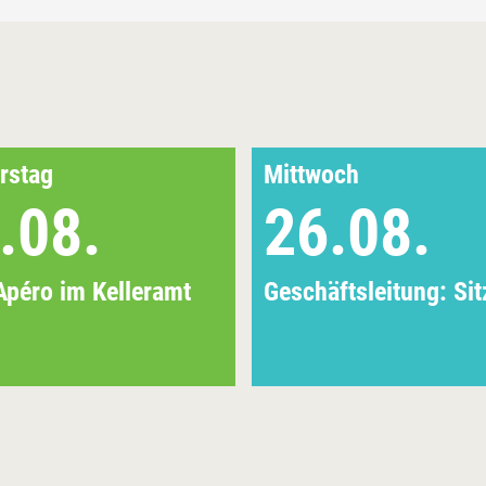
rstag
Mittwoch
.08.
26.08.
Apéro im Kelleramt
Geschäftsleitung: Si