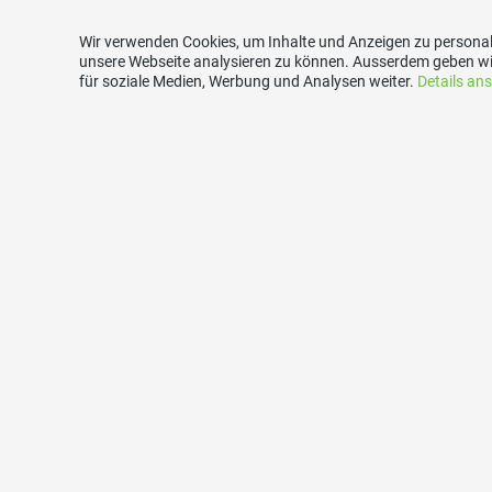
Wir verwenden Cookies, um Inhalte und Anzeigen zu personali
unsere Webseite analysieren zu können. Ausserdem geben wi
für soziale Medien, Werbung und Analysen weiter.
Details an
Links
Kont
SVP Bezirk Bremgarten
SVP Täge
SVP Aargau
c/o Tho
Club Bürgerliche 100
Alte Post
Gemeinde Tägerig
5522 Täg