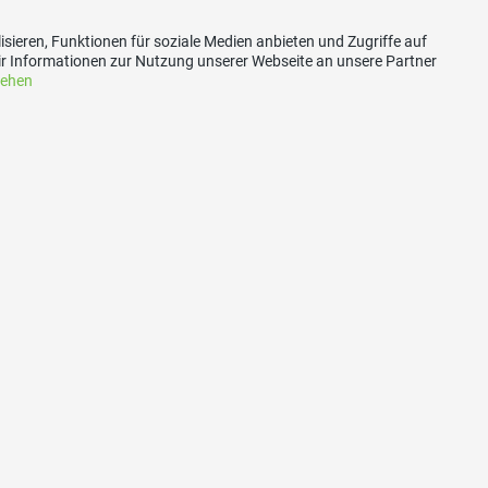
sieren, Funktionen für soziale Medien anbieten und Zugriffe auf
r Informationen zur Nutzung unserer Webseite an unsere Partner
sehen
akt
Bankverbindun
rig
Raiffeisenbank Aare-Reuss
mas Widmer
5507 Mellingen
strasse 21
Konto Nummer: 50-2657-8
erig