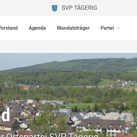
SVP TÄGERIG
Vorstand
Agenda
Mandatsträger
Partei
nd
r Ortspartei SVP Tägerig.